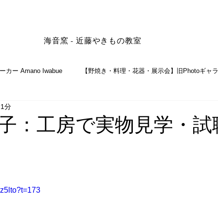
海音窯 - 近藤やきもの教室
 Amano Iwabue
【野焼き・料理・花器・展示会】旧Photoギャ
 1分
子：工房で実物見学・試
rz5lto?t=173